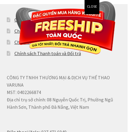
CLOSE
Chính Sách Vận Chuyển
Chính Sách Bảo Hành
Chính Sách Bảo Mật
Chính sách Thanh toán và Đổi trả
CÔNG TY TNHH THƯƠNG MẠI & DỊCH VỤ THỂ THAO
VARUNA
MST: 0402266874
Địa chỉ trụ sở chính: 08 Nguyễn Quốc Trị, Phường Ngũ
Hành Sơn, Thành phố Đà Nẵng, Việt Nam
Điện thoại/Zalo:
037 471 6949