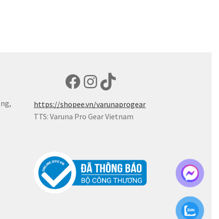
Facebook
Instagram
TikTok
ẵng,
https://shopee.vn/varunaprogear
TTS: Varuna Pro Gear Vietnam