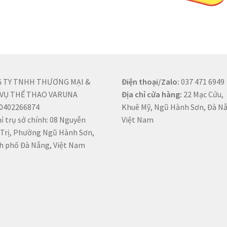
 TY TNHH THƯƠNG MẠI &
Điện thoại/Zalo:
037 471 6949
 VỤ THỂ THAO VARUNA
Địa chỉ
cửa hàng:
22 Mạc Cửu,
 0402266874
Khuê Mỹ, Ngũ Hành Sơn, Đà N
hỉ trụ sở chính: 08 Nguyễn
Việt Nam
Trị, Phường Ngũ Hành Sơn,
h phố Đà Nẵng, Việt Nam