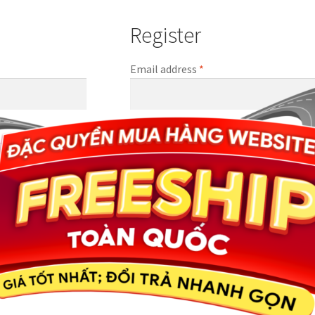
Register
Email address
*
A link to set a new password will be se
Dữ liệu cá nhân của bạn sẽ được sử dụn
bộ trang web này, để quản lý quyền tru
đích khác được mô tả trong chính
priv
Register