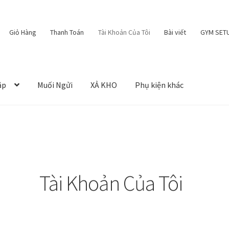
Giỏ Hàng
Thanh Toán
Tài Khoản Của Tôi
Bài viết
GYM SET
ập
Muối Ngửi
XẢ KHO
Phụ kiện khác
Tài Khoản Của Tôi