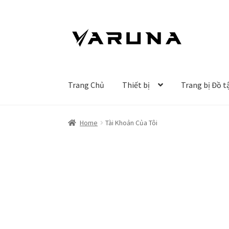
Đi
Chuyển
đến
đến
Điều
nội
hướng
dung
Trang Chủ
Thiết bị
Trang bị Đồ t
Home
Tài Khoản Của Tôi