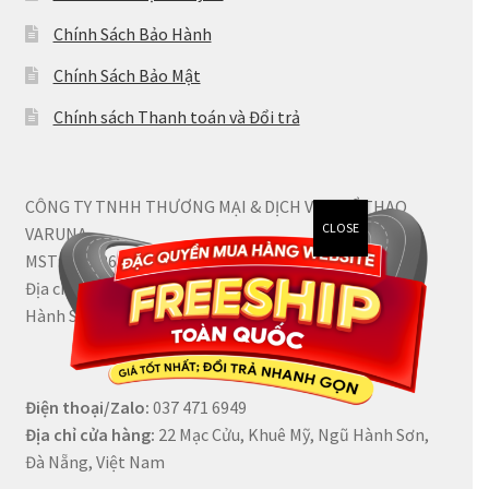
Chính Sách Bảo Hành
Bài viết
Chính Sách Bảo Mật
Chính sách Thanh toán và Đổi trả
CÔNG TY TNHH THƯƠNG MẠI & DỊCH VỤ THỂ THAO
CLOSE
VARUNA
MST: 0402266874
Địa chỉ trụ sở chính: 08 Nguyễn Quốc Trị, Phường Ngũ
Hành Sơn, Thành phố Đà Nẵng, Việt Nam
Điện thoại/Zalo:
037 471 6949
Địa chỉ
cửa hàng:
22 Mạc Cửu, Khuê Mỹ, Ngũ Hành Sơn,
Đà Nẵng, Việt Nam